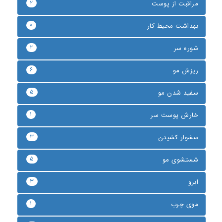
۲
مراقبت از پوست
۰
بهداشت محیط کار
۲
شوره سر
۶
ریزش مو
۵
سفید شدن مو
۱
خارش پوست سر
۳
سشوار کشیدن
۵
شستشوی مو
۳
ابرو
۱
موی چرب