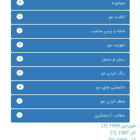
۳
موخوره
۰
کاشت مو
۱
شانه و برس مناسب
۶
تقویت مو
۲
ریش و سبیل
۲
رنگ کردن مو
۵
دانستنی های مو
۱
صاف کردن مو
۱
مطالب آرایشگری
فروردین 1399 (1)
آذر 1397 (1)