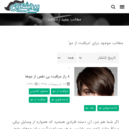
مطالب مفید
/
مقالات
مطالب موجود برای 'مراقبت از مو'
۰
۸ راز مراقبت بی نقص از موها
۰۶ اردیبهشت ۱۳۹۵ |
۰۹:۳۰
مراقبت از مو
سشوار کشیدن
,
شستشوی مو
مراقبت از مو
دانستنیهای مو
رشد مو
اگر شما هم جزء آن دسته افرادی هستید که همواره از وسایل برقی
و داغ مانند اتوی مو، بابلیس و هر وسیله دیگری برای موهای خود