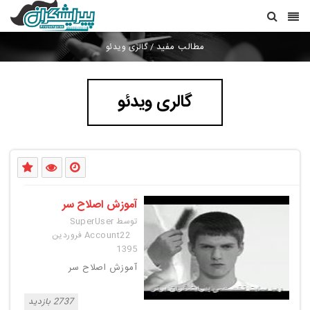
مطالب مفید
/
گالری ویدئو
گالری ویدئو
آموزش اصلاح سر
توسط SuperUser
Account
22 فروردین
1395
آموزش اصلاح سر
2737 بازدید