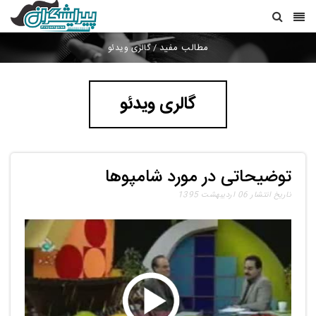
مطالب مفید
/
گالری ویدئو
گالری ویدئو
توضیحاتی در مورد شامپوها
تاریخ انتشار 06 اردیبهشت 1395