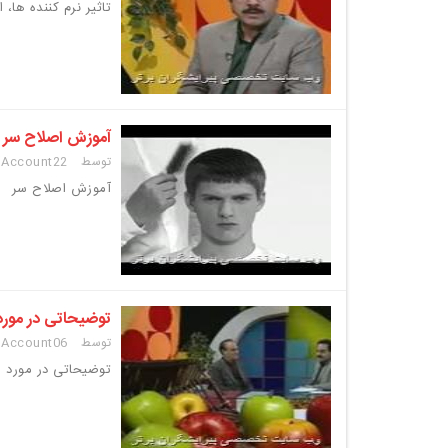
تاثیر نرم کننده ها، 
آموزش اصلاح سر
توسط SuperUser Account
22 فروردین 1395
آموزش اصلاح سر
توضیحاتی در مورد
توسط SuperUser Account
06 اردیبهشت 1395
توضیحاتی در مورد ش