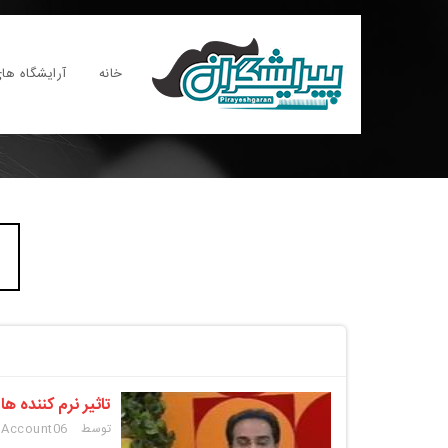
خانه
آرایشگاه های
تاثیر نرم کننده ها،
توسط SuperUser Account
06 اردیبهشت 1395