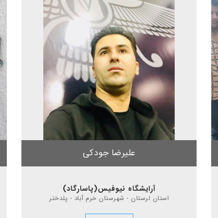
علیرضا جودکی
آرایشگاه نیوفیس(پاسارگاد)
استان لرستان - شهرستان خرم آباد - پلدختر