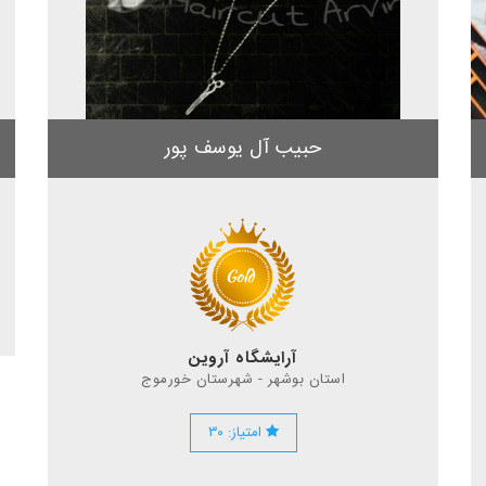
حبیب آل یوسف پور
آرایشگاه آروین
استان بوشهر - شهرستان خورموج
امتیاز: ۳۰