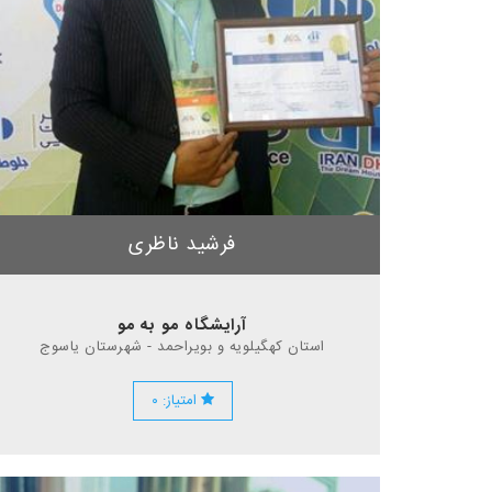
فرشید ناظری
آرایشگاه مو به مو‌
استان کهگیلویه و بویراحمد - شهرستان یاسوج
امتیاز: ۰