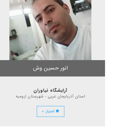
انور حسین وش
آرایشگاه نیاوران
استان آذربایجان غربی - شهرستان ارومیه
امتیاز: ۰