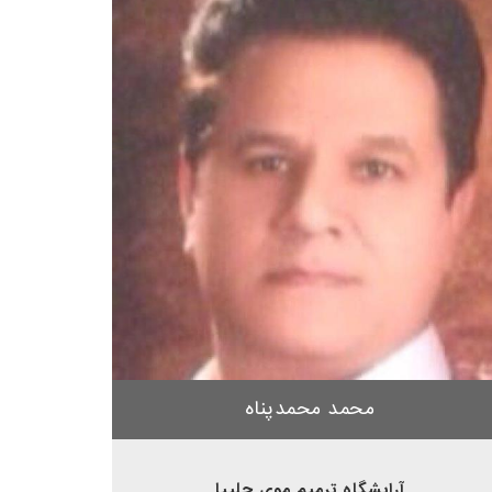
محمد محمدپناه
آرایشگاه ترميم موي چليپا