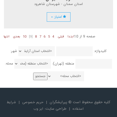
استان سمنان - شهرستان شاهرود
امتیاز: ۰
صفحه 9 از 10
ابتدا
قبلی
4
5
6
7
8
[9]
10
بعدی
انتها
کلیدواژه:
شهر:
منطقه (تهران):
محله:
کلیه حقوق محفوظ است © پیرایشگران
|
|
حریم خصوصی
شرایط
|
طراحی سایت:
استفاده
ایز وب